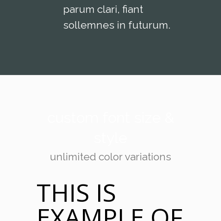
parum clari, fiant
sollemnes in futurum.
custom font size &
style
unlimited color variations
THIS IS
EXAMPLE OF