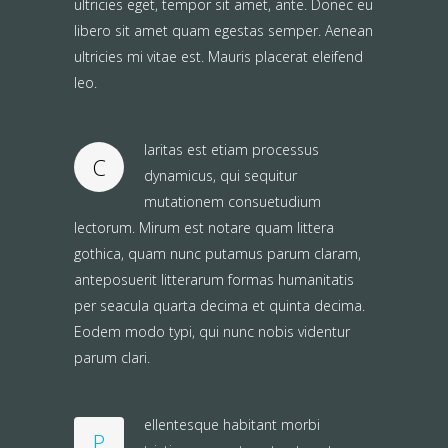
ultricies eget, tempor sit amet, ante. Donec eu
libero sit amet quam egestas semper. Aenean
ultricies mi vitae est. Mauris placerat eleifend
leo.
laritas est etiam processus
C
dynamicus, qui sequitur
mutationem consuetudium
lectorum. Mirum est notare quam littera
gothica, quam nunc putamus parum claram,
anteposuerit litterarum formas humanitatis
per seacula quarta decima et quinta decima.
Eodem modo typi, qui nunc nobis videntur
parum clari.
ellentesque habitant morbi
P