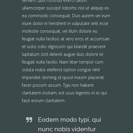
veniam, quis nostrud exerci tation
ullamcorper suscipit lobortis nisl ut aliquip ex
ea commodo consequat. Duis autem vel eum
iriure dolor in hendrerit in vulputate velit esse
molestie consequat, vel illum dolore eu
feugiat nulla facilisis at vero eros et accumsan
et iusto odio dignissim qui blandit praesent
luptatum zzril delenit augue duis dolore te
feugait nulla facilisi. Nam liber tempor cum
soluta nobis eleifend option congue nihil
imperdiet doming id quod mazim placerat
facer possim assum. Typi non habent
claritatem insitam; est usus legentis in iis qui
facit eorum claritatem.
Eodem modo typi, qui
nunc nobis videntur