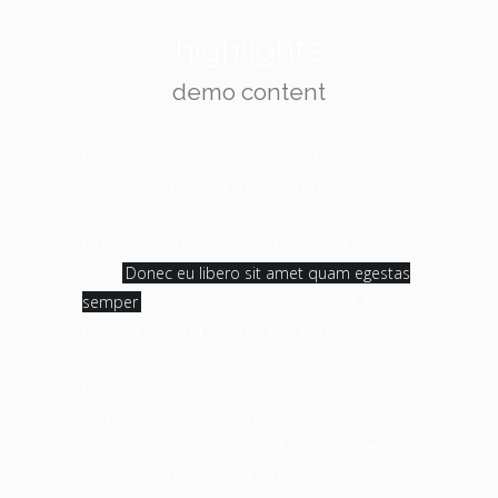
highlights
demo content
Pellentesque habitant morbi tristique
senectus et netus et malesuada fames ac
turpis egestas. Vestibulum tortor quam,
feugiat vitae, ultricies eget, tempor sit amet,
ante.
Donec eu libero sit amet quam egestas
semper
. Aenean ultricies mi vitae est. Mauris
placerat eleifend leo. Typi non habent
claritatem insitam; est usus legentis in iis qui
facit eorum claritatem. Investigationes
demonstraverunt lectores legere me lius quod
ii legunt saepius. Claritas est etiam processus
dynamicus, qui sequitur mutationem