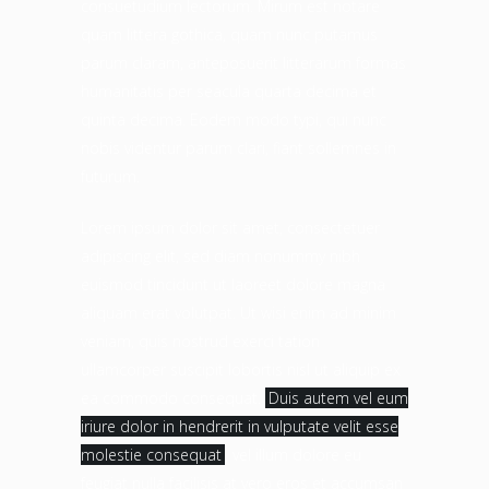
consuetudium lectorum. Mirum est notare
quam littera gothica, quam nunc putamus
parum claram, anteposuerit litterarum formas
humanitatis per seacula quarta decima et
quinta decima. Eodem modo typi, qui nunc
nobis videntur parum clari, fiant sollemnes in
futurum.
Lorem ipsum dolor sit amet, consectetuer
adipiscing elit, sed diam nonummy nibh
euismod tincidunt ut laoreet dolore magna
aliquam erat volutpat. Ut wisi enim ad minim
veniam, quis nostrud exerci tation
ullamcorper suscipit lobortis nisl ut aliquip ex
ea commodo consequat.
Duis autem vel eum
iriure dolor in hendrerit in vulputate velit esse
molestie consequat
, vel illum dolore eu
feugiat nulla facilisis at vero eros et accumsan