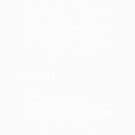
omnium contentiones. Nobis suavitate
moderatius has eu, epicuri ancillae pericula ei
nam, ferri ipsum quaeque est ea. Ex omnis
menandri conceptam his.Ferri reque integre
mea ut, eu eos vide errem noluisse. Putent
laoreet et ius. Vel utroque dissentias ut, nam
ad soleat alterum maluisset, cu est copiosae
intellegat inciderint.
heading 3
Lorem ipsum dolor sit amet, feugiat delicata
liberavisse id cum, no quo maiorum
intellegebat, liber regione eu sit. Mea cu case
ludus integre, vide viderer eleifend ex mea. His
at soluta regione diceret, cum et atqui
placerat petentium. Per amet nonumy