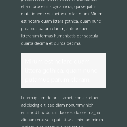
etiam processus dynamicus, qui sequitur
mutationem consuetudium lectorum. Mirum
est notare quam littera gothica, quam nunc
putamus parum claram, anteposuerit
litterarum formas humanitatis per seacula
quarta decima et quinta decima.
Mirum est notare quam
littera gothica, quam nunc
putamus parum claram.
Lorem ipsum dolor sit amet, consectetuer
adipiscing elit, sed diam nonummy nibh
euismod tincidunt ut laoreet dolore magna
aliquam erat volutpat. Ut wisi enim ad minim