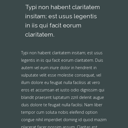
Typi non habent claritatem
insitam; est usus legentis
in iis qui facit eorum
claritatem.
Typi non habent claritatem insitam; est usus
legentis in iis qui facit eorum claritatem. Duis
autem vel eum iriure dolor in hendrerit in
vulputate velit esse molestie consequat, vel
illum dolore eu feugiat nulla facilisis at vero
eros et accumsan et iusto odio dignissim qui
blandit praesent luptatum zzril delenit augue
duis dolore te feugait nulla facilisi. Nam liber
tempor cum soluta nobis eleifend option
congue nihil imperdiet doming id quod mazim
placerat facer possim assum.
Claritas est