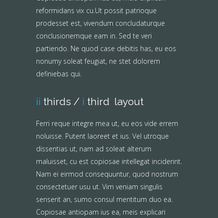
reformidans vix cu.Ut possit patrioque
prodesset est, vivendum concludaturque
conclusionemque eam in. Sed te veri
partiendo. Ne quod case debitis has, eu eos
nonumy soleat feugiat, ne stet dolorem
definiebas qui.
ii
thirds /
i
third layout
Ferri reque integre mea ut, eu eos vide errem
noluisse. Putent laoreet et ius. Vel utroque
dissentias ut, nam ad soleat alterum
maluisset, cu est copiosae intellegat inciderint.
Nam ei eirmod consequuntur, quod nostrum
consectetuer usu ut. Vim veniam singulis
senserit an, sumo consul mentitum duo ea.
Copiosae antiopam ius ea, meis explicari