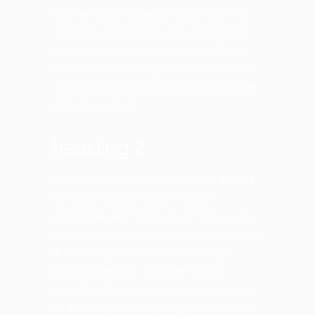
nam, ferri ipsum quaeque est ea. Ex omnis
menandri conceptam his.Ferri reque integre
mea ut, eu eos vide errem noluisse. Putent
laoreet et ius. Vel utroque dissentias ut, nam
ad soleat alterum maluisset, cu est copiosae
intellegat inciderint.
heading 2
Lorem ipsum dolor sit amet, feugiat delicata
liberavisse id cum, no quo maiorum
intellegebat, liber regione eu sit. Mea cu case
ludus integre, vide viderer eleifend ex mea. His
at soluta regione diceret, cum et atqui
placerat petentium. Per amet nonumy
periculis ei. Deleniti apeirian temporibus eam
cu, ad mea ipsum sadipscing, sed ex assum