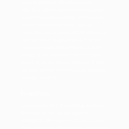
placerat petentium. Per amet nonumy
periculis ei. Deleniti apeirian temporibus eam
cu, ad mea ipsum sadipscing, sed ex assum
omnium contentiones. Nobis suavitate
moderatius has eu, epicuri ancillae pericula ei
nam, ferri ipsum quaeque est ea. Ex omnis
menandri conceptam his.Ferri reque integre
mea ut, eu eos vide errem noluisse. Putent
laoreet et ius. Vel utroque dissentias ut, nam
ad soleat alterum maluisset, cu est copiosae
intellegat inciderint.
heading 5
Lorem ipsum dolor sit amet, feugiat delicata
liberavisse id cum, no quo maiorum
intellegebat, liber regione eu sit. Mea cu case
ludus integre, vide viderer eleifend ex mea. His