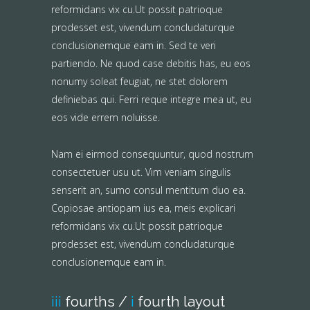
reformidans vix cu.Ut possit patrioque
prodesset est, vivendum concludaturque
conclusionemque eam in. Sed te veri
partiendo. Ne quod case debitis has, eu eos
nonumy soleat feugiat, ne stet dolorem
definiebas qui. Ferri reque integre mea ut, eu
eos vide errem noluisse.
Nam ei eirmod consequuntur, quod nostrum
consectetuer usu ut. Vim veniam singulis
senserit an, sumo consul mentitum duo ea.
Copiosae antiopam ius ea, meis explicari
reformidans vix cu.Ut possit patrioque
prodesset est, vivendum concludaturque
conclusionemque eam in.
iii
fourths /
i
fourth layout