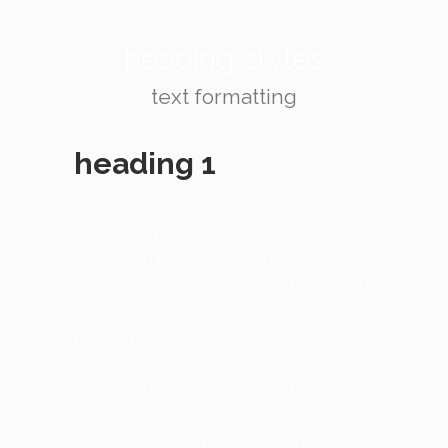
heading styles
text formatting
heading 1
Lorem ipsum dolor sit amet, feugiat delicata
liberavisse id cum, no quo maiorum
intellegebat, liber regione eu sit. Mea cu case
ludus integre, vide viderer eleifend ex mea. His
at soluta regione diceret, cum et atqui
placerat petentium. Per amet nonumy
periculis ei. Deleniti apeirian temporibus eam
cu, ad mea ipsum sadipscing, sed ex assum
omnium contentiones. Nobis suavitate
moderatius has eu, epicuri ancillae pericula ei