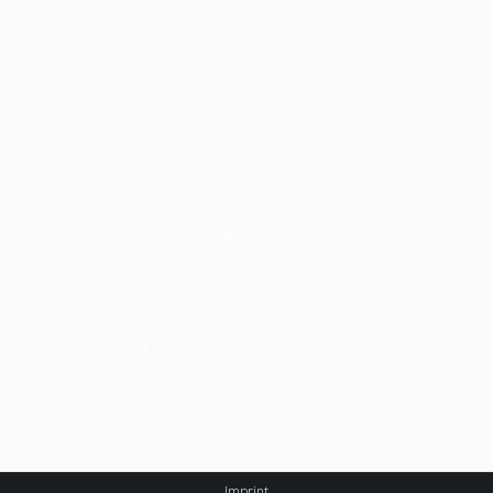
intellegebat, liber regione eu sit. Mea cu case
ludus integre, vide viderer eleifend ex mea. His
at soluta regione diceret, cum et atqui
placerat petentium. Per amet nonumy
periculis ei. Deleniti apeirian temporibus eam
cu, ad mea ipsum sadipscing, sed ex assum
omnium contentiones. Nobis suavitate
moderatius has eu, epicuri ancillae pericula ei
nam, ferri ipsum quaeque est ea. Ex omnis
menandri conceptam his.Ferri reque integre
mea ut, eu eos vide errem noluisse. Putent
laoreet et ius. Vel utroque dissentias ut, nam
ad soleat alterum maluisset, cu est copiosae
intellegat inciderint.
Imprint