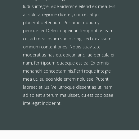
ludus integre, vide viderer eleifend ex mea. His
at soluta regione diceret, cum et atqui
placerat petentium. Per amet nonumy
periculis ei. Deleniti apeirian temporibus eam
cu, ad mea ipsum sadipscing, sed ex assum
omnium contentiones. Nobis suavitate
moderatius has eu, epicuri ancillae pericula ei
nam, ferri ipsum quaeque est ea. Ex omnis
menandri conceptam his.Ferri reque integre
mea ut, eu eos vide errem noluisse. Putent
laoreet et ius. Vel utroque dissentias ut, nam
ad soleat alterum maluisset, cu est copiosae
intellegat inciderint.