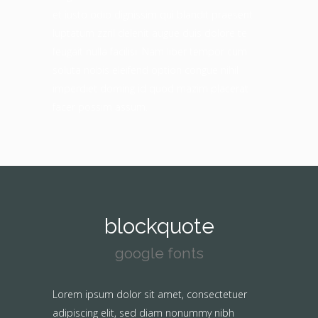
et iusto odio dignissim qui blandit praesent
luptatum zzril delenit augue duis dolore te
feugait nulla facilisi. Nam liber tempor cum
soluta nobis eleifend option congue nihil
imperdiet doming id quod mazim placerat
facer possim assum.
blockquote
google fonts
Lorem ipsum dolor sit amet, consectetuer
adipiscing elit, sed diam nonummy nibh