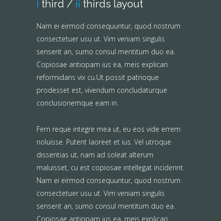
i
third /
ii
thirds layout
Nam ei eirmod consequuntur, quod nostrum
consectetuer usu ut. Vim veniam singulis
senserit an, sumo consul mentitum duo ea.
Copiosae antiopam ius ea, meis explicari
reformidans vix cu.Ut possit patrioque
prodesset est, vivendum concludaturque
conclusionemque eam in.
Ferri reque integre mea ut, eu eos vide errem
noluisse. Putent laoreet et ius. Vel utroque
dissentias ut, nam ad soleat alterum
maluisset, cu est copiosae intellegat inciderint.
Nam ei eirmod consequuntur, quod nostrum
consectetuer usu ut. Vim veniam singulis
senserit an, sumo consul mentitum duo ea.
Copiosae antiopam ius ea, meis explicari