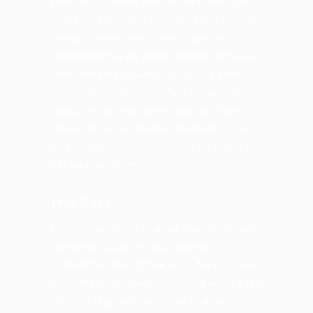
periculis ei. Deleniti apeirian temporibus eam
cu, ad mea ipsum sadipscing, sed ex assum
omnium contentiones. Nobis suavitate
moderatius has eu, epicuri ancillae pericula ei
nam, ferri ipsum quaeque est ea. Ex omnis
menandri conceptam his.Ferri reque integre
mea ut, eu eos vide errem noluisse. Putent
laoreet et ius. Vel utroque dissentias ut, nam
ad soleat alterum maluisset, cu est copiosae
intellegat inciderint.
heading 4
Lorem ipsum dolor sit amet, feugiat delicata
liberavisse id cum, no quo maiorum
intellegebat, liber regione eu sit. Mea cu case
ludus integre, vide viderer eleifend ex mea. His
at soluta regione diceret, cum et atqui