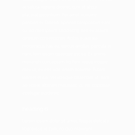
at soluta regione diceret, cum et atqui
placerat petentium. Per amet nonumy
periculis ei. Deleniti apeirian temporibus eam
cu, ad mea ipsum sadipscing, sed ex assum
omnium contentiones. Nobis suavitate
moderatius has eu, epicuri ancillae pericula ei
nam, ferri ipsum quaeque est ea. Ex omnis
menandri conceptam his.Ferri reque integre
mea ut, eu eos vide errem noluisse. Putent
laoreet et ius. Vel utroque dissentias ut, nam
ad soleat alterum maluisset, cu est copiosae
intellegat inciderint.
heading 6
Lorem ipsum dolor sit amet, feugiat delicata
liberavisse id cum, no quo maiorum