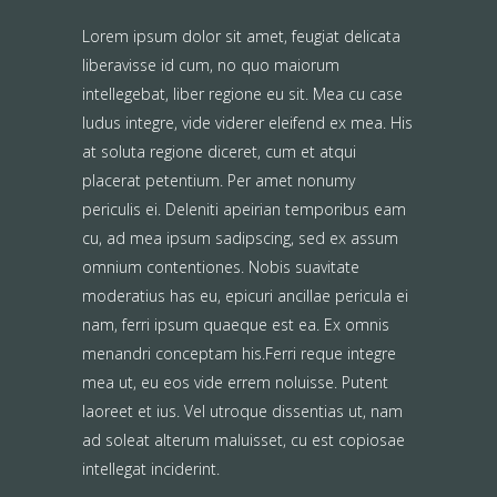
Lorem ipsum dolor sit amet, feugiat delicata
liberavisse id cum, no quo maiorum
intellegebat, liber regione eu sit. Mea cu case
ludus integre, vide viderer eleifend ex mea. His
at soluta regione diceret, cum et atqui
placerat petentium. Per amet nonumy
periculis ei. Deleniti apeirian temporibus eam
cu, ad mea ipsum sadipscing, sed ex assum
omnium contentiones. Nobis suavitate
moderatius has eu, epicuri ancillae pericula ei
nam, ferri ipsum quaeque est ea. Ex omnis
menandri conceptam his.Ferri reque integre
mea ut, eu eos vide errem noluisse. Putent
laoreet et ius. Vel utroque dissentias ut, nam
ad soleat alterum maluisset, cu est copiosae
intellegat inciderint.